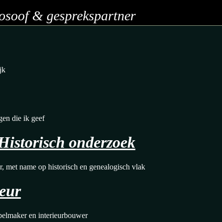
losoof & gesprekspartner
jk
gen die ik geef
Historisch onderzoek
r, met name op historisch en genealogisch vlak
ieur
belmaker en interieurbouwer