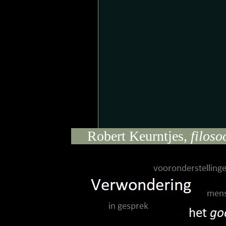
Robert Keurntjes,
filoso